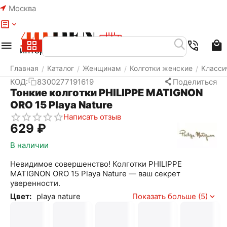
Москва
Меню
Найти
Корзина
Избранное
Аккаунт
Главная
Каталог
Женщинам
Колготки женские
Класси
/
/
/
/
КОД:
8300277191619
Поделиться
Тонкие колготки PHILIPPE MATIGNON
ORO 15 Playa Nature
Написать отзыв
‍629‍
₽
В наличии
Невидимое совершенство! Колготки PHILIPPE
MATIGNON ORO 15 Playa Nature — ваш секрет
уверенности.
Цвет:
playa nature
Показать больше (5)