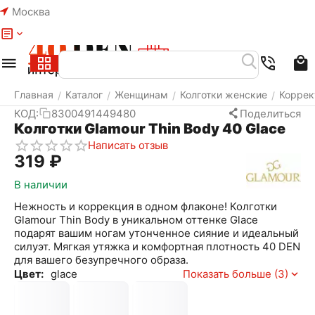
Москва
Меню
Найти
Корзина
Избранное
Аккаунт
Главная
Каталог
Женщинам
Колготки женские
Коррек
/
/
/
/
КОД:
8300491449480
Поделиться
Колготки Glamour Thin Body 40 Glace
Написать отзыв
‍319‍
₽
В наличии
Нежность и коррекция в одном флаконе! Колготки
Glamour Thin Body в уникальном оттенке Glace
подарят вашим ногам утонченное сияние и идеальный
силуэт. Мягкая утяжка и комфортная плотность 40 DEN
для вашего безупречного образа.
Цвет:
glace
Показать больше (3)