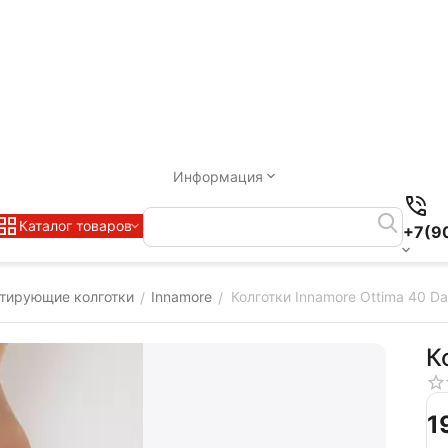
Информация
Каталог товаров
+7(9
тирующие колготки
Innamore
Колготки Innamore Ottima 40 Da
/
/
К
‍1