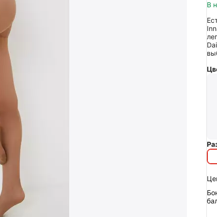
В 
Ес
In
ле
Da
вы
Цв
Ра
Це
Бо
ба