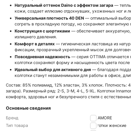
Натуральный оттенок Daino с эффектом загара
— теплы
кожи, создает иллюзию отдохнувших, ухоженных ног и л
Универсальная плотность 40 DEN
— оптимальный выбор 
согреть в прохладную погоду, но сохраняют элегантную
Конструкция с шортиками
— обеспечивает аккуратную, 
излишнего давления.
Комфорт в деталях
— гигиеническая ластовица из натур
фиксации, прозрачный укрепленный мысок для долговеч
Повседневная надежность
— серия OTTIMA отличается 
колготки сохраняют форму и насыщенность цвета после
Идеальный выбор для активного дня
— благодаря подде
колготки станут незаменимыми для работы в офисе, дли
Состав: 85% полиамид, 12% эластан, 3% хлопок. Плотность: 
загара). Размерный ряд: 2-S, 3-M, 4-L, 5-XL. Колготки Innam
комфорта, здоровья ног и безупречного стиля с естественн
Основные сведения
Бренд
INNAMORE
Тип товара
Колготки женские