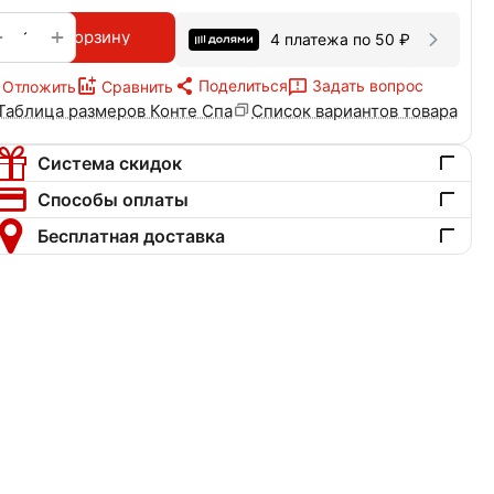
+
−
В корзину
4 платежа по
50
₽
Поделиться
Задать вопрос
Отложить
Сравнить
Таблица размеров Конте Спа
Список вариантов товара
Система скидок
Способы оплаты
Бесплатная доставка