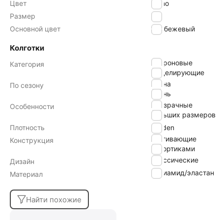
Цвет
daino
Размер
2
Основной цвет
бежевый
Колготки
капроновые
Категория
моделирующие
весна
По сезону
осень
прозрачные
Особенности
больших размеров
Плотность
40 den
утягивающие
Конструкция
с шортиками
классические
Дизайн
полиамид/эластан
Материал
Найти похожие