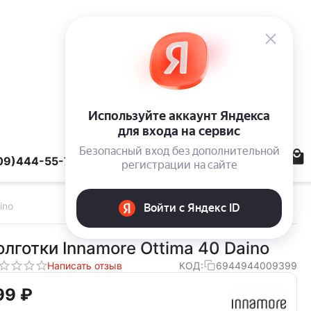
09)444-55-78
ino
олготки Innamore Ottima 40 Daino
Написать отзыв
КОД:
6944944009399
99‍
₽