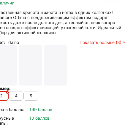
наличии
тественная красота и забота о ногах в одних колготках!
namore Ottima с поддерживающим эффектом подарят
гкость даже после долгого дня, а теплый оттенок загара
ino создаст эффект сияющей, ухоженной кожи. Идеальный
бор для активной женщины.
ет:
daino
Показать больше (3)
змер:
2
4
5
на в баллах:
199 баллов
нусные
10 баллов
ллы: