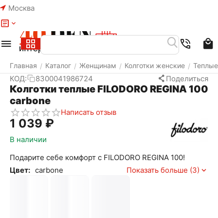
Москва
Меню
Найти
Корзина
Избранное
Аккаунт
Главная
Каталог
Женщинам
Колготки женские
Теплые
/
/
/
/
КОД:
8300041986724
Поделиться
Колготки теплые FILODORO REGINA 100
carbone
Написать отзыв
1 039
₽
В наличии
Подарите себе комфорт с FILODORO REGINA 100!
Цвет:
carbone
Показать больше (3)