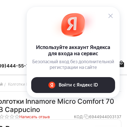
09)444-55-78
ой
Колготки Innamore Micro Comfort 70 VB Cappucino
/
олготки Innamore Micro Comfort 70
B Cappucino
Написать отзыв
КОД:
6944944003137