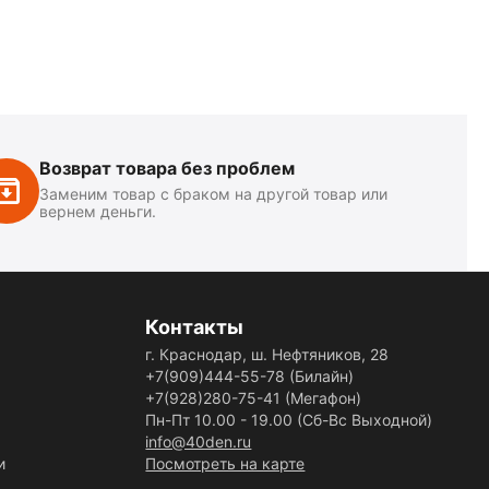
Возврат товара без проблем
Заменим товар с браком на другой товар или
вернем деньги.
Контакты
г. Краснодар, ш. Нефтяников, 28
+7(909)444-55-78
(Билайн)
+7(928)280-75-41
(Мегафон)
Пн-Пт 10.00 - 19.00 (Сб-Вс Выходной)
info@40den.ru
и
Посмотреть на карте