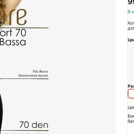
‍9
В 
Ко
дл
Цв
Ра
Це
Бо
ба