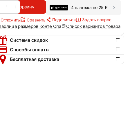
+
−
В корзину
4 платежа по
25
₽
Поделиться
Задать вопрос
Отложить
Сравнить
Таблица размеров Конте Спа
Список вариантов товара
Система скидок
Способы оплаты
Бесплатная доставка