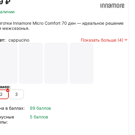
9‍
₽
наличии
лготки Innamore Micro Comfort 70 ден — идеальное решение
я межсезонья.
ет:
cappucino
Показать больше (4)
змер:
2
3
на в баллах:
99 баллов
нусные
5 баллов
ллы: