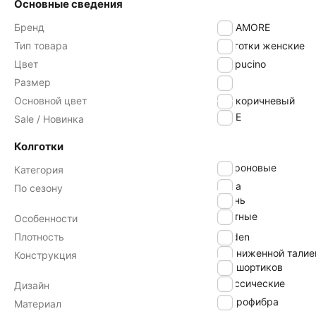
Основные сведения
Бренд
INNAMORE
Тип товара
Колготки женские
Цвет
cappucino
Размер
2
Основной цвет
коричневый
SALE
Sale / Новинка
Колготки
капроновые
Категория
зима
По сезону
осень
плотные
Особенности
Плотность
70 den
с заниженной талие
Конструкция
без шортиков
классические
Дизайн
микрофибра
Материал