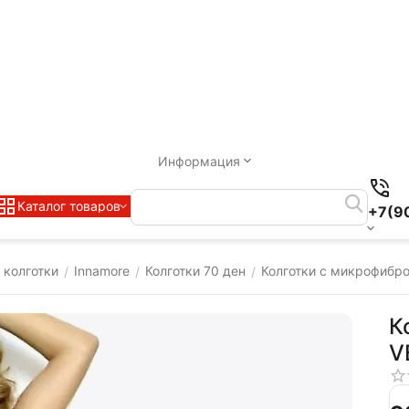
Информация
Каталог товаров
+7(9
 колготки
Innamore
Колготки 70 ден
Колготки c микрофибр
/
/
/
К
V