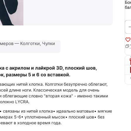
Бо
ба
меров — Колготки, Чулки
а с акрилом и лайкрой 3D, плоский шов,
, размеры 5 и 6 со вставкой.
ающих нитей хлопка. Колготки безупречно облегают,
всей длине ноги. Классическая модель для очень
и облегающие словно "вторая кожа" - именно такими
волокно LYCRA.
х• связаны из нитей хлопка• идеально матовые• мягкие
змерах 5-6• уплотненный мысок• плоский шов• без
евают в холодное время года.