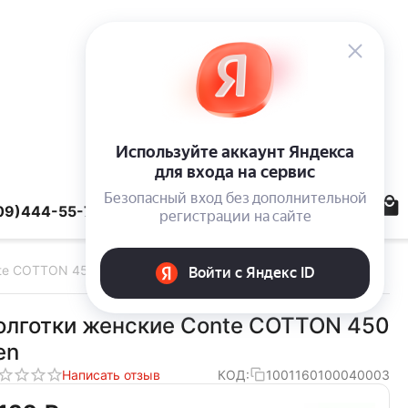
09)444-55-78
nte COTTON 450 den
олготки женские Conte COTTON 450
en
Написать отзыв
КОД:
1001160100040003