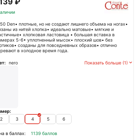
 139
₽
наличии
450 Den• плотные, но не создают лишнего объема на ногах•
язаны из нитей хлопка• идеально матовые• мягкие и
астичные• хлопковая ластовица • большая вставка в
змерах 5-6• уплотненный мысок• плоский шов• без
ртиков• созданы для повседневных образов• отлично
гревают в холодное время года.
ет:
nero
Показать больше (1)
змер:
2
3
4
5
6
на в баллах:
1139 баллов