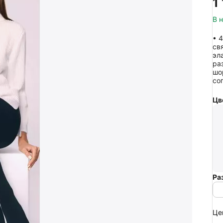
1
В 
• 
св
эл
ра
шо
со
Цв
Ра
Це