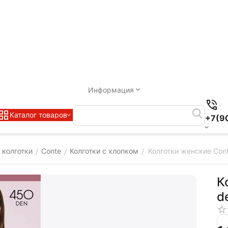
Информация
Каталог товаров
+7(9
 колготки
Conte
Колготки с хлопком
Колготки женские Co
/
/
/
К
d