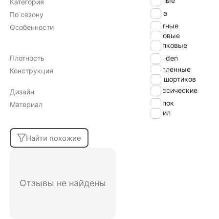
теплые
Категория
зима
По сезону
плотные
Особенности
матовые
хлопковые
Плотность
450 den
утепленные
Конструкция
без шортиков
классические
Дизайн
хлопок
Материал
акрил
Найти похожие
Отзывы не найдены