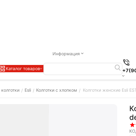
Информация
Каталог товаров
+7(9
 колготки
Esli
Колготки с хлопком
Колготки женские Esli E
/
/
/
К
d
КО