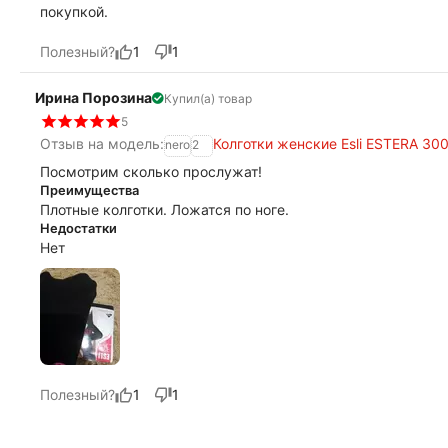
покупкой.
Полезный?
1
1
Ирина Порозина
Купил(а) товар
5
Отзыв на модель:
Колготки женские Esli ESTERA 30
nero
2
Посмотрим сколько прослужат!
Преимущества
Плотные колготки. Ложатся по ноге.
Недостатки
Нет
Полезный?
1
1