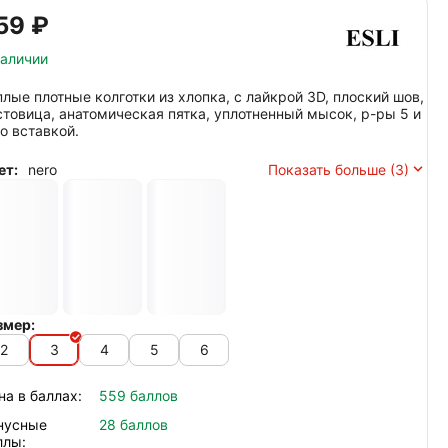
59‍
₽
наличии
плые плотные колготки из хлопка, с лайкрой 3D, плоский шов,
стовица, анатомическая пятка, уплотненный мысок, р-ры 5 и
со вставкой.
ет:
nero
Показать больше (3)
змер:
2
3
4
5
6
на в баллах:
559 баллов
нусные
28 баллов
ллы: