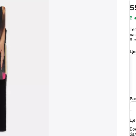
‍5
В 
Те
ла
6 
Цв
Ра
Це
Бо
ба