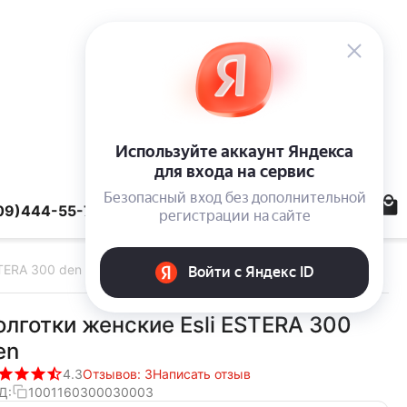
09)444-55-78
STERA 300 den
олготки женские Esli ESTERA 300
en
4.3
Отзывов: 3
Написать отзыв
Д:
1001160300030003