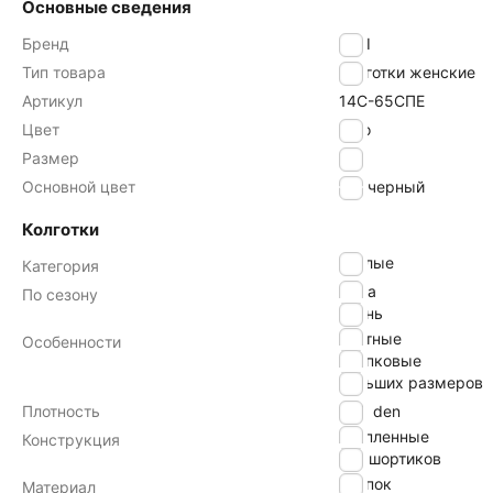
Основные сведения
Бренд
ESLI
Тип товара
Колготки женские
Артикул
14С-65СПЕ
Цвет
nero
Размер
3
Основной цвет
черный
Колготки
теплые
Категория
зима
По сезону
осень
плотные
Особенности
хлопковые
больших размеров
Плотность
300 den
утепленные
Конструкция
без шортиков
хлопок
Материал