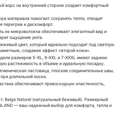
й ворс на внутренней стороне создает комфортный
ра материала помогает сохранять тепло, отводит
я перегрев и дискомфорт.
ь из микроволокна обеспечивает элегантный вид и
арит ощущение уюта.
ежевый цвет, который идеально подходит под светлую
заметным, создавая эффект «второй кожи».
ели размеров 5-XL, 6-XXL и 7-XXXL имеют заднюю
учшую растяжимость в объеме и идеальную посадку.
игиеническая ластовица, плоские соединительные швы,
при длительной носке.
астана обеспечивают превосходную эластичность,
ет: Beige Naturel (натуральный бежевый). Размерный
ROENLAND — ваш надежный выбор для комфорта, тепла и