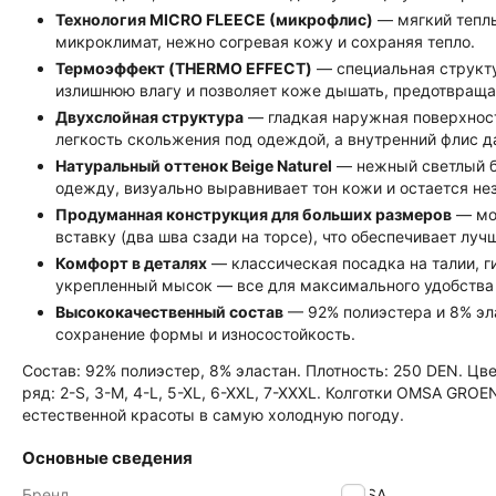
Технология MICRO FLEECE (микрофлис)
— мягкий теплы
микроклимат, нежно согревая кожу и сохраняя тепло.
Термоэффект (THERMO EFFECT)
— специальная структу
излишнюю влагу и позволяет коже дышать, предотвраща
Двухслойная структура
— гладкая наружная поверхност
легкость скольжения под одеждой, а внутренний флис д
Натуральный оттенок Beige Naturel
— нежный светлый б
одежду, визуально выравнивает тон кожи и остается не
Продуманная конструкция для больших размеров
— мод
вставку (два шва сзади на торсе), что обеспечивает л
Комфорт в деталях
— классическая посадка на талии, г
укрепленный мысок — все для максимального удобства 
Высококачественный состав
— 92% полиэстера и 8% эл
сохранение формы и износостойкость.
Состав: 92% полиэстер, 8% эластан. Плотность: 250 DEN. Цв
ряд: 2-S, 3-M, 4-L, 5-XL, 6-XXL, 7-XXXL. Колготки OMSA G
естественной красоты в самую холодную погоду.
Основные сведения
Бренд
OMSA