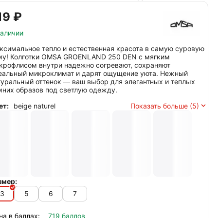
19‍
₽
наличии
ксимальное тепло и естественная красота в самую суровую
му! Колготки OMSA GROENLAND 250 DEN с мягким
крофлисом внутри надежно согревают, сохраняют
еальный микроклимат и дарят ощущение уюта. Нежный
туральный оттенок — ваш выбор для элегантных и теплых
мних образов под светлую одежду.
ет:
beige naturel
Показать больше (5)
змер:
3
5
6
7
на в баллах:
719 баллов