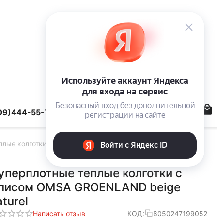
09)444-55-78
плые колготки с флисом OMSA GROENLAND beige naturel
уперплотные теплые колготки с
лисом OMSA GROENLAND beige
aturel
Написать отзыв
КОД:
8050247199052