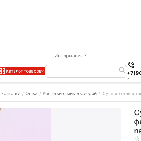
Информация
Каталог товаров
+7(9
 колготки
Omsa
Колготки c микрофиброй
Cуперплотные те
/
/
/
C
ф
n