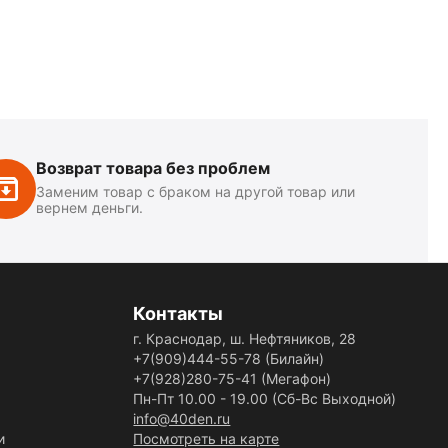
Возврат товара без проблем
Заменим товар с браком на другой товар или
вернем деньги.
Контакты
г. Краснодар, ш. Нефтяников, 28
+7(909)444-55-78
(Билайн)
+7(928)280-75-41
(Мегафон)
Пн-Пт 10.00 - 19.00 (Сб-Вс Выходной)
info@40den.ru
и
Посмотреть на карте