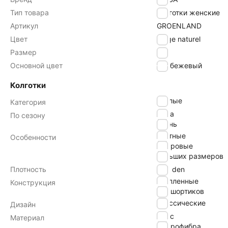
Тип товара
Колготки женские
Артикул
GROENLAND
Цвет
beige naturel
Размер
3
Основной цвет
бежевый
Колготки
теплые
Категория
зима
По сезону
осень
плотные
Особенности
махровые
больших размеров
Плотность
250 den
утепленные
Конструкция
без шортиков
классические
Дизайн
флис
Материал
микрофибра