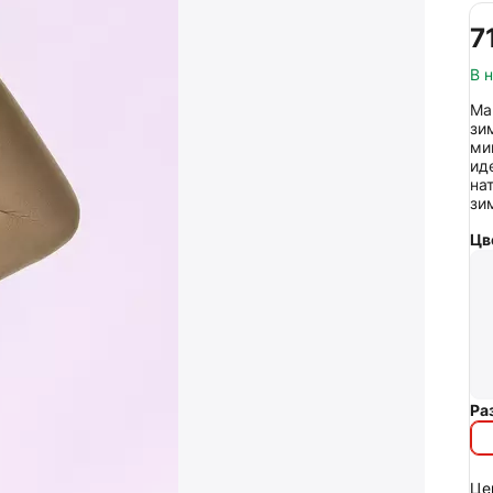
‍7
В 
Ма
зи
ми
ид
на
зи
Цв
Ра
Це