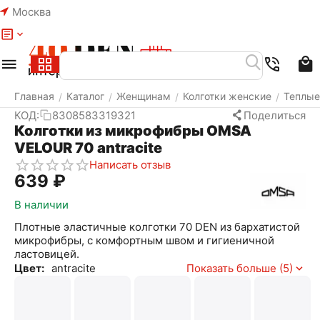
Москва
Меню
Найти
Корзина
Избранное
Аккаунт
Главная
Каталог
Женщинам
Колготки женские
Теплые
/
/
/
/
КОД:
8308583319321
Поделиться
Колготки из микрофибры OMSA
VELOUR 70 antracite
Написать отзыв
‍639‍
₽
В наличии
Плотные эластичные колготки 70 DEN из бархатистой
микрофибры, с комфортным швом и гигиеничной
ластовицей.
Цвет:
antracite
Показать больше (5)