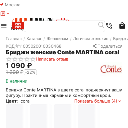
Москва
Меню
Найти
Корзина
Избранное
Аккаунт
Главная
Каталог
Женщинам
Легинсы женские
Бридж
/
/
/
/
КОД:
1005020010030468
Поделиться
Бриджи женские Conte MARTINA coral
Написать отзыв
1 090
₽
1 390
₽
-22%
В наличии
Бриджи Conte MARTINA в цвете coral подчеркнут вашу
фигуру. Практичные карманы и комфортный крой.
Цвет:
coral
Показать больше (4)