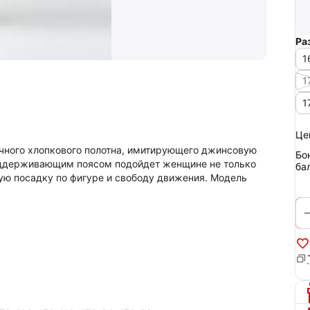
Ра
1
1
1
Це
чного хлопкового полотна, имитирующего джинсовую
Бо
поддерживающим поясом подойдет женщине не только
ба
ую посадку по фигуре и свободу движения. Модель