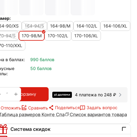
змер:
64-90/XS
164-94/S
164-98/M
164-102/L
164-106/XL
70-94/S
170-98/M
170-102/L
170-106/XL
70-110/XXL
на в баллах:
990 баллов
нусные
50 баллов
ллы:
+
−
В корзину
4 платежа по
248
₽
Поделиться
Задать вопрос
Отложить
Сравнить
Таблица размеров Конте Спа
Список вариантов товара
Система скидок