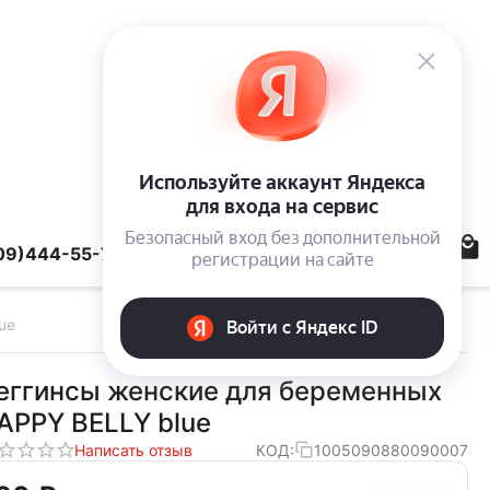
09)444-55-78
ue
еггинсы женские для беременных
APPY BELLY blue
Написать отзыв
КОД:
1005090880090007