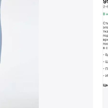
‍9
2 
В 
Ст
эл
тк
по
вр
по
в 
- 
- 
- 
- 
Цв