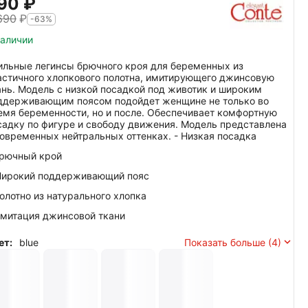
90‍
₽
690
₽
-63%
наличии
ильные легинсы брючного кроя для беременных из
астичного хлопкового полотна, имитирующего джинсовую
ань. Модель с низкой посадкой под животик и широким
ддерживающим поясом подойдет женщине не только во
емя беременности, но и после. Обеспечивает комфортную
садку по фигуре и свободу движения. Модель представлена
современных нейтральных оттенках. - Низкая посадка
Брючный крой
Широкий поддерживающий пояс
Полотно из натурального хлопка
Имитация джинсовой ткани
ет:
blue
Показать больше (4)