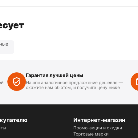
есует
нные
Гарантия лучшей цены
ей
Нашли аналогичное предложение дешевле —
скажите нам об этом, и получите цену ниже
купателю
Интернет-магазин
еты
Промо-акции и скидки
Торговые марки