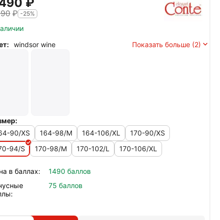
 490
₽
990
₽
-25%
наличии
ет:
windsor wine
Показать больше (2)
змер:
64-90/XS
164-98/M
164-106/XL
170-90/XS
70-94/S
170-98/M
170-102/L
170-106/XL
на в баллах:
1490 баллов
нусные
75 баллов
ллы: