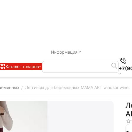
Информация
Каталог товаров
+7(9
ременных
Леггинсы для беременных MAMA ART windsor wine
/
Л
A