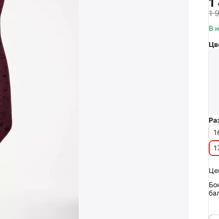
1
1 
В 
Цв
Ра
1
1
Це
Бо
ба