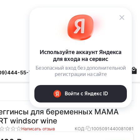
09)444-55-78
еггинсы для беременных MAMA
RT windsor wine
Написать отзыв
КОД:
1005091440081081