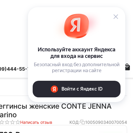
09)444-55-78
еггинсы женские CONTE JENNA
arino
Написать отзыв
КОД:
1005090340070054