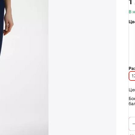
1
В 
Цв
Ра
1
Це
Бо
ба