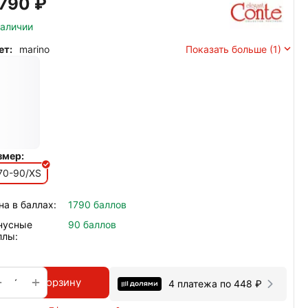
 790
₽
наличии
ет:
marino
Показать больше (1)
змер:
70-90/XS
на в баллах:
1790 баллов
нусные
90 баллов
ллы:
+
−
В корзину
4 платежа по
448
₽