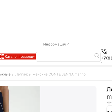
Информация
Каталог товаров
+7(9
ажные
Леггинсы женские CONTE JENNA marino
/
Л
m