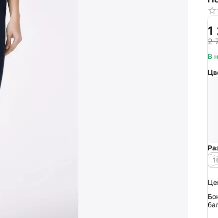
1
2 
В 
Цв
Ра
1
Це
Бо
ба