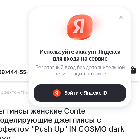
09)444-55-78
ффектом "Push Up" IN COSMO dark navy
еггинсы женские Conte
оделирующие джеггинсы с
ффектом "Push Up" IN COSMO dark
avy