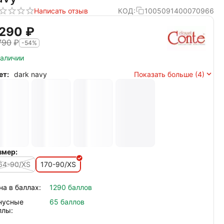
Написать отзыв
КОД:
1005091400070966
 290
₽
790
₽
-54%
наличии
ет:
dark navy
Показать больше (4)
змер:
64-90/XS
170-90/XS
на в баллах:
1290 баллов
нусные
65 баллов
ллы: