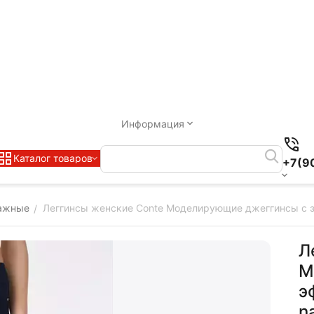
Информация
Каталог товаров
+7(9
ажные
Леггинсы женские Conte Моделирующие джеггинсы с э
/
Л
М
э
n