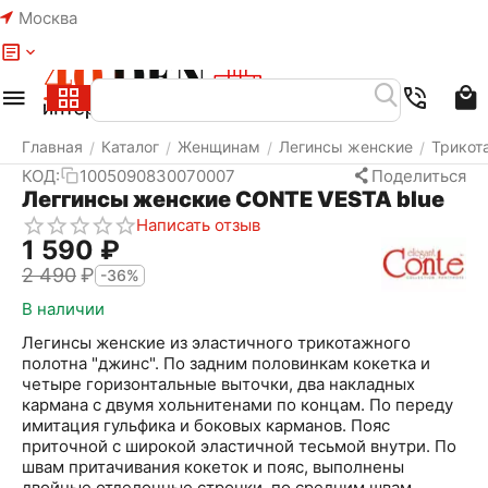
Москва
Меню
Найти
Корзина
Избранное
Аккаунт
Главная
Каталог
Женщинам
Легинсы женские
Трикот
/
/
/
/
КОД:
1005090830070007
Поделиться
Леггинсы женские CONTE VESTA blue
Написать отзыв
1 590
₽
2 490
₽
-36%
В наличии
Легинсы женские из эластичного трикотажного
полотна "джинс". По задним половинкам кокетка и
четыре горизонтальные выточки, два накладных
кармана с двумя хольнитенами по концам. По переду
имитация гульфика и боковых карманов. Пояс
приточной с широкой эластичной тесьмой внутри. По
швам притачивания кокеток и пояс, выполнены
двойные отделочные строчки, по средним швам