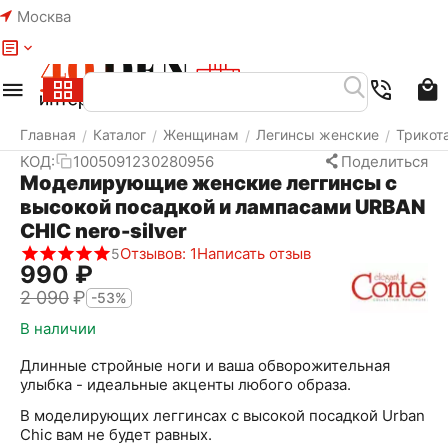
Москва
Меню
Найти
Корзина
Избранное
Аккаунт
Главная
Каталог
Женщинам
Легинсы женские
Трикот
/
/
/
/
КОД:
1005091230280956
Поделиться
Моделирующие женские леггинсы с
высокой посадкой и лампасами URBAN
CHIC nero-silver
Отзывов: 1
Написать отзыв
5
‍990‍
₽
2 090
₽
-53%
В наличии
Длинные стройные ноги и ваша обворожительная
улыбка - идеальные акценты любого образа.
В моделирующих леггинсах с высокой посадкой Urban
Chic вам не будет равных.