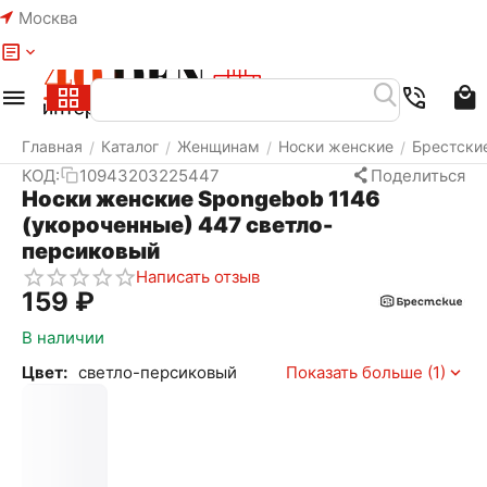
Москва
Меню
Найти
Корзина
Избранное
Аккаунт
Главная
Каталог
Женщинам
Носки женские
Брестски
/
/
/
/
КОД:
10943203225447
Поделиться
Носки женские Spongebob 1146
(укороченные) 447 светло-
персиковый
Написать отзыв
‍159‍
₽
В наличии
Цвет:
светло-персиковый
Показать больше (1)