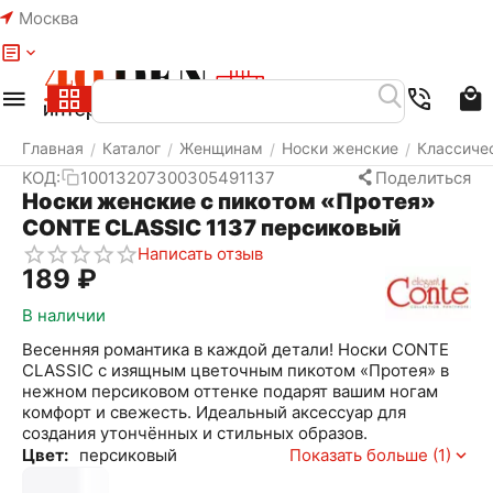
Москва
Меню
Найти
Корзина
Избранное
Аккаунт
Главная
Каталог
Женщинам
Носки женские
Классиче
/
/
/
/
КОД:
10013207300305491137
Поделиться
Носки женские с пикотом «Протея»
CONTE CLASSIC 1137 персиковый
Написать отзыв
‍189‍
₽
В наличии
Весенняя романтика в каждой детали! Носки CONTE
CLASSIC с изящным цветочным пикотом «Протея» в
нежном персиковом оттенке подарят вашим ногам
комфорт и свежесть. Идеальный аксессуар для
создания утончённых и стильных образов.
Цвет:
персиковый
Показать больше (1)