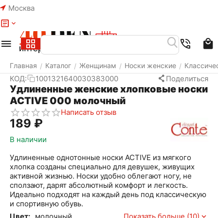
Москва
Меню
Найти
Корзина
Избранное
Аккаунт
Главная
Каталог
Женщинам
Носки женские
Классиче
/
/
/
/
КОД:
1001321640030383000
Поделиться
Удлиненные женские хлопковые носки
ACTIVE 000 молочный
Написать отзыв
‍189‍
₽
В наличии
Удлиненные однотонные носки ACTIVE из мягкого
хлопка созданы специально для девушек, живущих
активной жизнью. Носки удобно облегают ногу, не
сползают, дарят абсолютный комфорт и легкость.
Идеально подходят на каждый день под классическую
и спортивную обувь.
Цвет:
молочный
Показать больше (10)