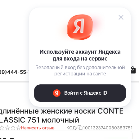
09)444-55-78
длинённые женские носки CONTE
LASSIC 751 молочный
Написать отзыв
КОД:
1001323740080383751