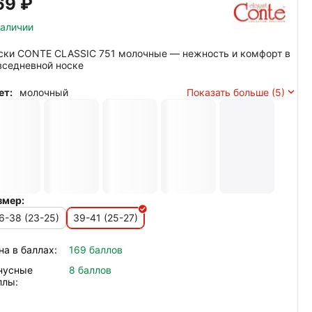
69‍
₽
наличии
ски CONTE CLASSIC 751 молочные — нежность и комфорт в
вседневной носке
ет:
молочный
Показать больше (5)
змер:
6-38 (23-25)
39-41 (25-27)
на в баллах:
169 баллов
нусные
8 баллов
ллы: