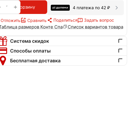
+
−
В корзину
4 платежа по
42
₽
Поделиться
Задать вопрос
Отложить
Сравнить
Таблица размеров Конте Спа
Список вариантов товара
Система скидок
Способы оплаты
Бесплатная доставка