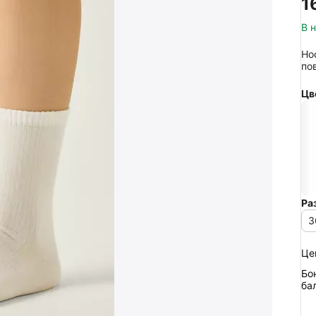
‍1
В 
Но
по
Цв
Ра
3
Це
Бо
ба