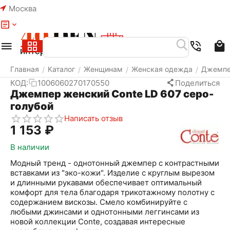
Москва
Меню
Найти
Корзина
Избранное
Аккаунт
Главная
Каталог
Женщинам
Женская одежда
Джемп
/
/
/
/
КОД:
1006060270170550
Поделиться
Джемпер женский Conte LD 607 серо-
голубой
Написать отзыв
1 153
₽
В наличии
Модный тренд - однотонный джемпер с контрастными
вставками из "эко-кожи". Изделие с круглым вырезом
и длинными рукавами обеспечивает оптимальный
комфорт для тела благодаря трикотажному полотну с
содержанием вискозы. Смело комбинируйте с
любыми джинсами и однотонными леггинсами из
новой коллекции Conte, создавая интересные