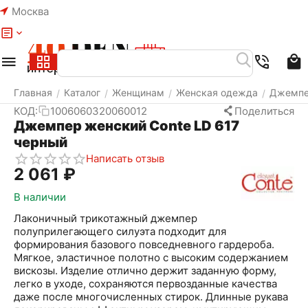
Москва
Меню
Найти
Корзина
Избранное
Аккаунт
Главная
Каталог
Женщинам
Женская одежда
Джемп
/
/
/
/
КОД:
1006060320060012
Поделиться
Джемпер женский Conte LD 617
черный
Написать отзыв
2 061
₽
В наличии
Лаконичный трикотажный джемпер
полуприлегающего силуэта подходит для
формирования базового повседневного гардероба.
Мягкое, эластичное полотно с высоким содержанием
вискозы. Изделие отлично держит заданную форму,
легко в уходе, сохраняются первозданные качества
даже после многочисленных стирок. Длинные рукава