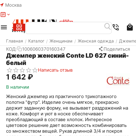
Москва
Меню
Найти
Корзина
Избранное
Аккаунт
Главная
Каталог
Женщинам
Женская одежда
Джемп
/
/
/
/
КОД:
1006060370160347
Поделиться
Джемпер женский Conte LD 627 синий-
белый
Написать отзыв
1 642
₽
В наличии
Женский джемпер из практичного трикотажного
полотна "футр". Изделие очень мягкое, прекрасно
держит заданную форму, не вызывает раздражений на
коже. Комфорт и уют в носке обеспечивает
преобладающий в составе хлопок. Интересное
цветовое решение дает возможность комбинировать
со множеством вещей. Рукав длинной 3/4 и покроя