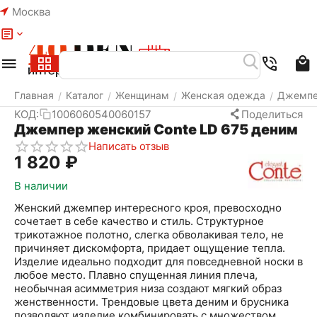
Москва
Меню
Найти
Корзина
Избранное
Аккаунт
Главная
Каталог
Женщинам
Женская одежда
Джемп
/
/
/
/
КОД:
1006060540060157
Поделиться
Джемпер женский Conte LD 675 деним
Написать отзыв
1 820
₽
В наличии
Женский джемпер интересного кроя, превосходно
сочетает в себе качество и стиль. Структурное
трикотажное полотно, слегка обволакивая тело, не
причиняет дискомфорта, придает ощущение тепла.
Изделие идеально подходит для повседневной носки в
любое место. Плавно спущенная линия плеча,
необычная асимметрия низа создают мягкий образ
женственности. Трендовые цвета деним и брусника
позволяют изделие комбинировать с множеством