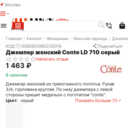
Москва
Меню
Найти
Корзина
Избранное
Аккаунт
Главная
Каталог
Женщинам
Женская одежда
Джемп
/
/
/
/
КОД:
1006063980230016
Поделиться
Джемпер женский Conte LD 710 серый
Написать отзыв
1 463
₽
В наличии
Джемпер женский из трикотажного полотна. Рукав
3/4, горловина круглая. По низу джемпера с левой
стороны пришит медальон с логотипом "conte".
Цвет:
серый
Показать больше (1)