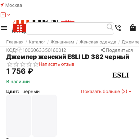
Москва
Меню
Найти
Корзина
Избранное
Аккаунт
Главная
Каталог
Женщинам
Женская одежда
Джемп
/
/
/
/
КОД:
1006063350160012
Поделиться
Джемпер женский ESLI LD 382 черный
Написать отзыв
1 756
₽
В наличии
Цвет:
черный
Показать больше (2)