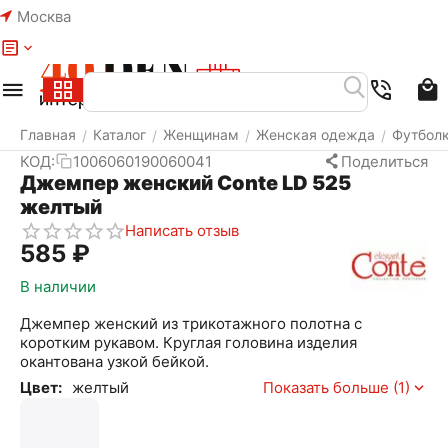
Москва
Меню
Найти
Корзина
Избранное
Аккаунт
Главная
Каталог
Женщинам
Женская одежда
Футбол
/
/
/
/
КОД:
1006060190060041
Поделиться
Джемпер женский Conte LD 525
желтый
Написать отзыв
‍585‍
₽
В наличии
Джемпер женский из трикотажного полотна с
коротким рукавом. Круглая головина изделия
окантована узкой бейкой.
Цвет:
желтый
Показать больше (1)