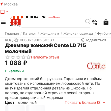
Москва
Меню
Найти
Корзина
Избранное
Аккаунт
Главная
Каталог
Женщинам
Женская одежда
Футбол
/
/
/
/
КОД:
1006063990230383
Поделиться
Джемпер женский Conte LD 715
молочный
Написать отзыв
1 088
₽
В наличии
Джемпер женский без рукавов. Горловина и проймы
окантованы с использованием люрексовой нити. По
низу изделия отделочная деталь из шифона. По
переду, по отделочной строчке с левой стороны
пришит декоративный медальон.
Цвет:
молочный
Показать больше (2)