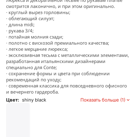
люрекса и декоративной тесьме по рукавам платье
смотрится лаконично, и при этом оригинально.
· круглый вырез горловины;
· облегающий силуэт;
· длина midi;
· рукава 3/4;
· потайная молния сзади;
· полотно с вискозой премиального качества;
· легкое мерцание люрекса;
· эксклюзивная тесьма с металлическими элементами,
разработанная итальянскими дизайнерами
специально для Conte;
· сохранение формы и цвета при соблюдении
рекомендаций по уходу;
· современная классика для повседневного офисного
и вечернего гардероба.
Цвет:
shiny black
Показать больше (1)