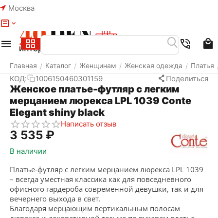
Москва
Меню
Найти
Корзина
Избранное
Аккаунт
Главная
Каталог
Женщинам
Женская одежда
Платья
/
/
/
/
КОД:
1006150460301159
Поделиться
Женское платье-футляр с легким
мерцанием люрекса LPL 1039 Conte
Elegant shiny black
Написать отзыв
3 535
₽
В наличии
Платье-футляр с легким мерцанием люрекса LPL 1039
– всегда уместная классика как для повседневного
офисного гардероба современной девушки, так и для
вечернего выхода в свет.
Благодаря мерцающим вертикальным полосам