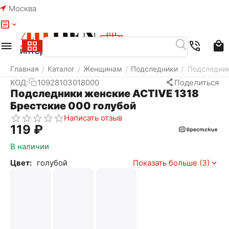
Москва
Меню
Найти
Корзина
Избранное
Аккаунт
Главная
Каталог
Женщинам
Подследники
Подследник
/
/
/
/
КОД:
10928103018000
Поделиться
Подследники женские ACTIVE 1318
Брестские 000 голубой
Написать отзыв
‍119‍
₽
В наличии
Цвет:
голубой
Показать больше (3)