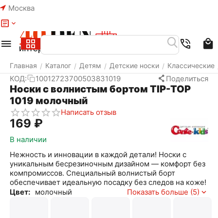
Москва
Меню
Найти
Корзина
Избранное
Аккаунт
Главная
Каталог
Детям
Детские носки
Классические
/
/
/
/
КОД:
10012723700503831019
Поделиться
Носки с волнистым бортом TIP-TOP
1019 молочный
Написать отзыв
‍169‍
₽
В наличии
Нежность и инновации в каждой детали! Носки с
уникальным бесрезиночным дизайном — комфорт без
компромиссов. Специальный волнистый борт
обеспечивает идеальную посадку без следов на коже!
Цвет:
молочный
Показать больше (5)