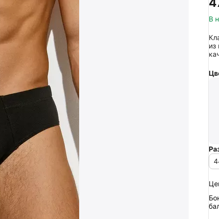
‍4
В 
Кл
из
ка
Цв
Ра
4
Це
Бо
ба