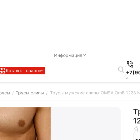
Информация
Каталог товаров
+7(9
русы
Трусы слипы
Трусы мужские слипы OMSA OmB 1223 N
/
/
Т
1