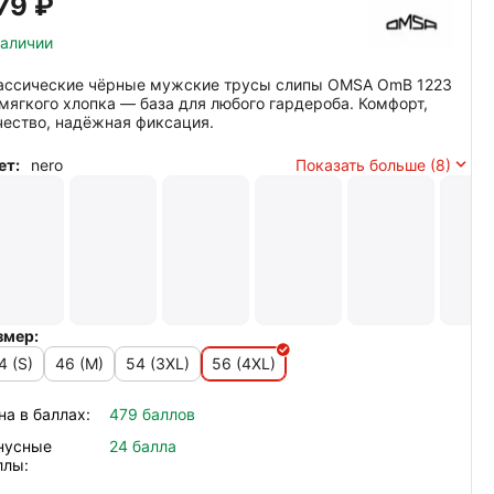
79‍
₽
наличии
ассические чёрные мужские трусы слипы OMSA OmB 1223
 мягкого хлопка — база для любого гардероба. Комфорт,
чество, надёжная фиксация.
ет:
nero
Показать больше (8)
змер:
4 (S)
46 (M)
54 (3XL)
56 (4XL)
на в баллах:
479 баллов
нусные
24 балла
ллы: