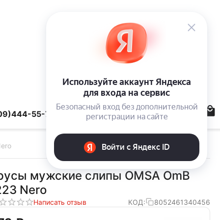
09)444-55-78
ero
русы мужские слипы OMSA OmB
223 Nero
Написать отзыв
КОД:
8052461340456