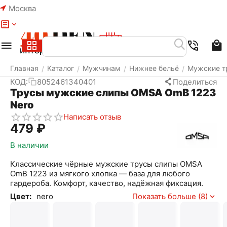
Москва
Меню
Найти
Корзина
Избранное
Аккаунт
Главная
Каталог
Мужчинам
Нижнее бельё
Мужские т
/
/
/
/
КОД:
8052461340401
Поделиться
Трусы мужские слипы OMSA OmB 1223
Nero
Написать отзыв
‍479‍
₽
В наличии
Классические чёрные мужские трусы слипы OMSA
OmB 1223 из мягкого хлопка — база для любого
гардероба. Комфорт, качество, надёжная фиксация.
Цвет:
nero
Показать больше (8)