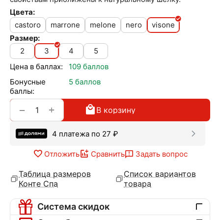
Цвета:
castoro
marrone
melone
nero
visone
Размер:
2
3
4
5
Цена в баллах:
109 баллов
Бонусные
5 баллов
баллы:
+
−
В корзину
4 платежа по
27
₽
Отложить
Сравнить
Задать вопрос
Таблица размеров
Список вариантов
Конте Спа
товара
Система скидок