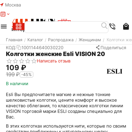
Москва
Меню
Найти
Корзина
Избранное
Аккаунт
Главная
Каталог
Распродажа
Женщинам
Колготки жен
/
/
/
/
КОД:
1001144640030220
Поделиться
Колготки женские Esli VISION 20
Написать отзыв
‍109‍
₽
‍199‍
₽
-45%
В наличии
Esli Вы предпочитаете магкие и нежные тонкие
шелковистые колготки, цените комфорт и высокое
качество облегания, то классические колготки линии
VISION торговой марки ESLI созданы специально для
Вас.
В этих колготках используются нити, которые по своим
свойствам приближены к натуральному шелку.