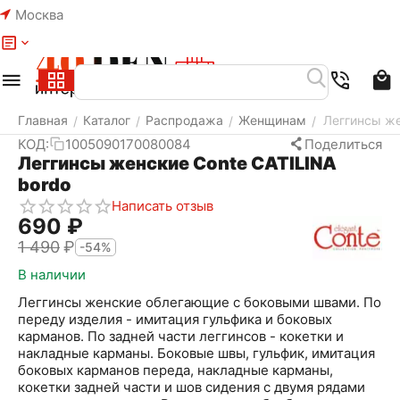
Москва
Меню
Найти
Корзина
Избранное
Аккаунт
Главная
Каталог
Распродажа
Женщинам
Леггинсы же
/
/
/
/
КОД:
1005090170080084
Поделиться
Леггинсы женские Conte CATILINA
bordo
Написать отзыв
‍690‍
₽
1 490
₽
-54%
В наличии
Леггинсы женские облегающие c боковыми швами. По
переду изделия - имитация гульфика и боковых
карманов. По задней части леггинсов - кокетки и
накладные карманы. Боковые швы, гульфик, имитация
боковых карманов переда, накладные карманы,
кокетки задней части и шов сидения с двумя рядами