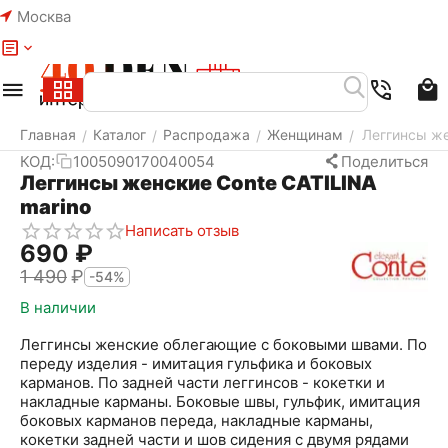
Москва
Меню
Найти
Корзина
Избранное
Аккаунт
Главная
Каталог
Распродажа
Женщинам
Леггинсы же
/
/
/
/
КОД:
1005090170040054
Поделиться
Леггинсы женские Conte CATILINA
marino
Написать отзыв
‍690‍
₽
1 490
₽
-54%
В наличии
Леггинсы женские облегающие c боковыми швами. По
переду изделия - имитация гульфика и боковых
карманов. По задней части леггинсов - кокетки и
накладные карманы. Боковые швы, гульфик, имитация
боковых карманов переда, накладные карманы,
кокетки задней части и шов сидения с двумя рядами