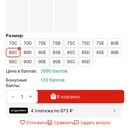
Размер:
70C
70D
70E
75B
75C
75D
75E
80B
80C
80D
80E
85B
85C
85D
85E
90B
90C
90D
90E
95B
95C
95D
Цена в баллах:
2690 баллов
Бонусные
135 баллов
баллы:
+
−
В корзину
4 платежа по
673
₽
Отложить
Сравнить
Задать вопрос