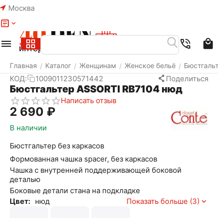
Москва
Меню
Найти
Корзина
Избранное
Аккаунт
Главная
Каталог
Женщинам
Женское бельё
Бюстгаль
/
/
/
/
КОД:
1009011230571442
Поделиться
Бюстгальтер ASSORTI RB7104 нюд
Написать отзыв
2 690
₽
В наличии
Бюстгальтер без каркасов
Формованная чашка spacer, без каркасов
Чашка с внутренней поддерживающей боковой
деталью
Боковые детали стана на подкладке
Цвет:
нюд
Показать больше (3)