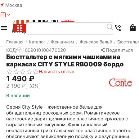
Москва
Меню
Найти
Корзина
Избранное
Аккаунт
Главная
Каталог
Женщинам
Женское бельё
Бюстгаль
/
/
/
/
КОД:
1009010100470020
Поделиться
Бюстгальтер с мягкими чашками на
каркасах CITY STYLE RB0009 бордо
Написать отзыв
1 490
₽
2 190
₽
-32%
В наличии
Серия City Style - женственное белье для
обладательниц роскошных форм. Романтическое
настроение дарит деликатное эластичное кружево с
выразительным рисунком. Функциональный
неэластичный трикотаж и мягкое эластичное полотно
обеспечивают великолепную посадку и безупречный