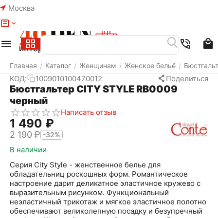
Москва
Меню
Найти
Корзина
Избранное
Аккаунт
Главная
Каталог
Женщинам
Женское бельё
Бюстгаль
/
/
/
/
КОД:
1009010100470012
Поделиться
Бюстгальтер CITY STYLE RB0009
черный
Написать отзыв
1 490
₽
2 190
₽
-32%
В наличии
Серия City Style - женственное белье для
обладательниц роскошных форм. Романтическое
настроение дарит деликатное эластичное кружево с
выразительным рисунком. Функциональный
неэластичный трикотаж и мягкое эластичное полотно
обеспечивают великолепную посадку и безупречный