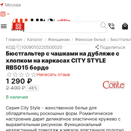
Москва
Меню
Найти
Корзина
Избранное
Аккаунт
Главная
Каталог
Женщинам
Женское бельё
Бюстгаль
/
/
/
/
КОД:
1009010220500020
Поделиться
Бюстгальтер c чашками на дубляже с
хлопком на каркасах CITY STYLE
RB5015 бордо
Написать отзыв
1 290
₽
2 490
₽
-48%
В наличии
Серия City Style - женственное белье для
обладательниц роскошных форм. Романтическое
настроение дарит деликатное эластичное кружево с
выразительным рисунком. Функциональный
неэластичный трикотаж и мягкое эластичное полотно