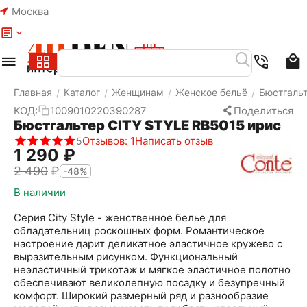
Москва
Меню
Найти
Корзина
Избранное
Аккаунт
Главная
Каталог
Женщинам
Женское бельё
Бюстгаль
/
/
/
/
КОД:
1009010220390287
Поделиться
Бюстгальтер CITY STYLE RB5015 ирис
Отзывов: 1
Написать отзыв
5
1 290
₽
2 490
₽
-48%
В наличии
Серия City Style - женственное белье для
обладательниц роскошных форм. Романтическое
настроение дарит деликатное эластичное кружево с
выразительным рисунком. Функциональный
неэластичный трикотаж и мягкое эластичное полотно
обеспечивают великолепную посадку и безупречный
комфорт. Широкий размерный ряд и разнообразие