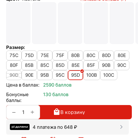
Размер:
75C
75D
75E
75F
80B
80C
80D
80E
80F
85B
85C
85D
85E
85F
90B
90C
90D
90E
95B
95C
95D
100B
100C
Цена в баллах:
2590 баллов
Бонусные
130 баллов
баллы:
+
−
В корзину
4 платежа по
648
₽