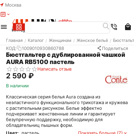
Москва
Меню
Найти
Корзина
Избранное
Аккаунт
Главная
Каталог
Женщинам
Женское бельё
Бюстгаль
/
/
/
/
КОД:
1009010930860788
Поделиться
Бюстгальтер с дублированной чашкой
AURA RB5100 пастель
Написать отзыв
2 590
₽
В наличии
Классическая серия белья Aura создана из
неэластичного функционального трикотажа и кружева
с растительным рисунком. Белье эффектно
подчеркивает женственные линии и гарантирует
безупречную поддержку, необходимую для
обладательниц пышных форм.
Цвет:
пастель
Показать больше (7)