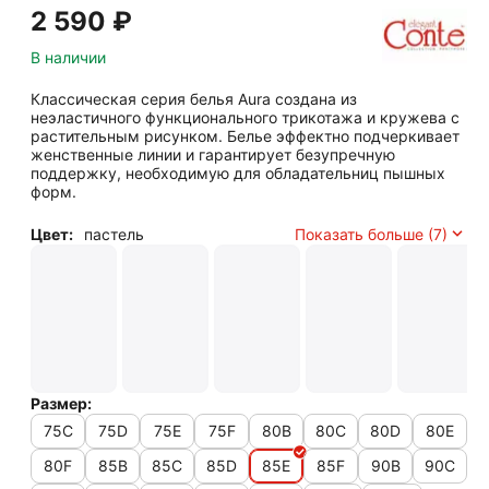
2 590
₽
В наличии
Классическая серия белья Aura создана из
неэластичного функционального трикотажа и кружева с
растительным рисунком. Белье эффектно подчеркивает
женственные линии и гарантирует безупречную
поддержку, необходимую для обладательниц пышных
форм.
Цвет:
пастель
Показать больше (7)
Размер:
75C
75D
75E
75F
80B
80C
80D
80E
80F
85B
85C
85D
85E
85F
90B
90C