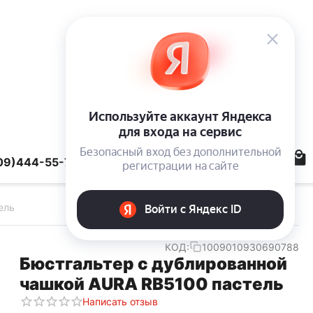
09)444-55-78
ель
КОД:
1009010930690788
Бюстгальтер с дублированной
чашкой AURA RB5100 пастель
Написать отзыв