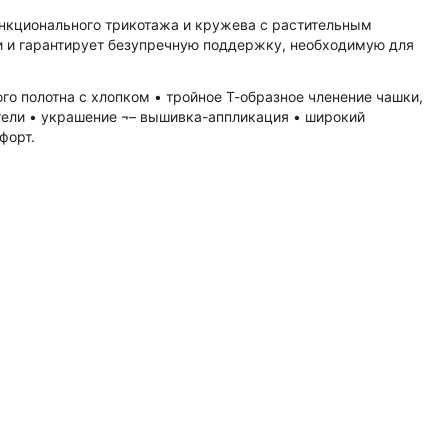
ункционального трикотажа и кружева с растительным
и и гарантирует безупречную поддержку, необходимую для
го полотна с хлопком • тройное Т-образное членение чашки,
тели • украшение ¬– вышивка-аппликация • широкий
форт.