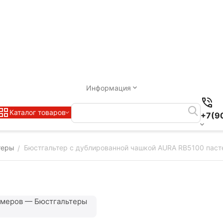
Информация
Каталог товаров
+7(9
теры
Бюстгальтер с дублированной чашкой AURA RB5100 паст
/
змеров — Бюстгальтеры