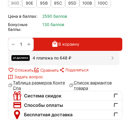
90D
90E
95B
95C
95D
100B
100C
Цена в баллах:
2590 баллов
Бонусные
130 баллов
баллы:
+
−
В корзину
4 платежа по
648
₽
Поделиться
Отложить
Сравнить
Задать вопрос
Таблица размеров Конте
Список вариантов
Спа
товара
Система скидок
Способы оплаты
Бесплатная доставка