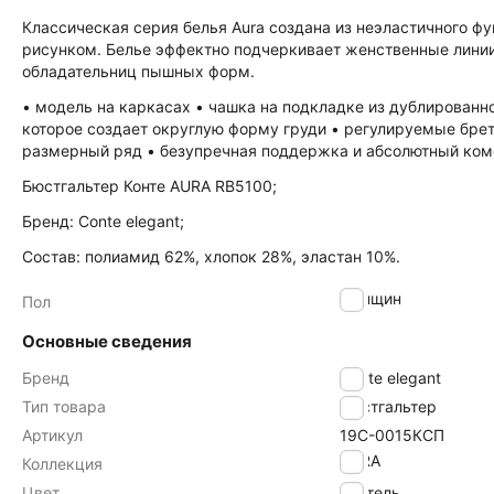
Классическая серия белья Aura создана из неэластичного ф
рисунком. Белье эффектно подчеркивает женственные лини
обладательниц пышных форм.
• модель на каркасах • чашка на подкладке из дублированно
которое создает округлую форму груди • регулируемые бре
размерный ряд • безупречная поддержка и абсолютный ком
Бюстгальтер Конте AURA RB5100;
Бренд: Conte elegant;
Состав: полиамид 62%, хлопок 28%, эластан 10%.
женщин
Пол
Основные сведения
Бренд
Conte elegant
Тип товара
Бюстгальтер
Артикул
19С-0015КСП
AURA
Коллекция
Цвет
пастель