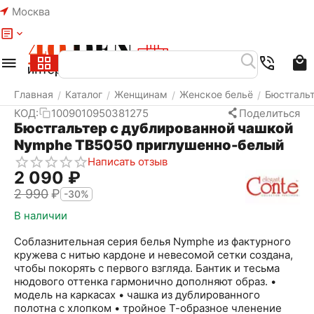
Москва
Меню
Найти
Корзина
Избранное
Аккаунт
Главная
Каталог
Женщинам
Женское бельё
Бюстгаль
/
/
/
/
КОД:
1009010950381275
Поделиться
Бюстгальтер с дублированной чашкой
Nymphe ТВ5050 приглушенно-белый
Написать отзыв
2 090
₽
2 990
₽
-30%
В наличии
Соблазнительная серия белья Nymphe из фактурного
кружева с нитью кардоне и невесомой сетки создана,
чтобы покорять с первого взгляда. Бантик и тесьма
нюдового оттенка гармонично дополняют образ. •
модель на каркасах • чашка из дублированного
полотна с хлопком • тройное Т-образное членение