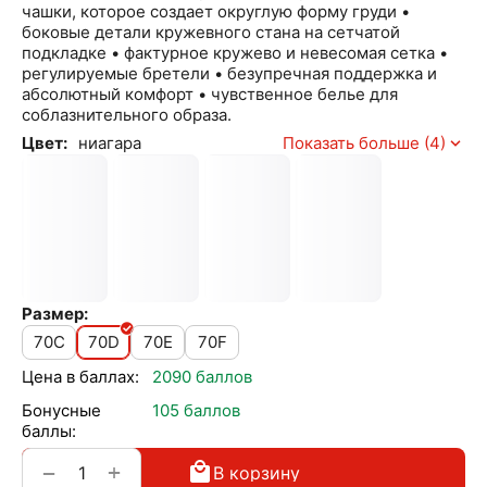
чашки, которое создает округлую форму груди •
боковые детали кружевного стана на сетчатой
подкладке • фактурное кружево и невесомая сетка •
регулируемые бретели • безупречная поддержка и
абсолютный комфорт • чувственное белье для
соблазнительного образа.
Цвет:
ниагара
Показать больше (4)
Размер:
70C
70D
70E
70F
Цена в баллах:
2090 баллов
Бонусные
105 баллов
баллы:
+
−
В корзину