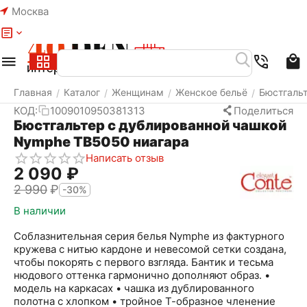
Москва
Меню
Найти
Корзина
Избранное
Аккаунт
Главная
Каталог
Женщинам
Женское бельё
Бюстгаль
/
/
/
/
КОД:
1009010950381313
Поделиться
Бюстгальтер с дублированной чашкой
Nymphe ТВ5050 ниагара
Написать отзыв
2 090
₽
2 990
₽
-30%
В наличии
Соблазнительная серия белья Nymphe из фактурного
кружева с нитью кардоне и невесомой сетки создана,
чтобы покорять с первого взгляда. Бантик и тесьма
нюдового оттенка гармонично дополняют образ. •
модель на каркасах • чашка из дублированного
полотна с хлопком • тройное Т-образное членение