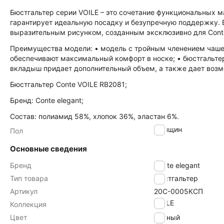
Бюстгальтер серии VOILE – это сочетание функциональных м
гарантирует идеальную посадку и безупречную поддержку.
выразительным рисунком, созданным эксклюзивно для Cont
Преимущества модели: • модель с тройным членением чашек
обеспечивают максимальный комфорт в носке; • бюстгальте
вкладыш придает дополнительный объем, а также дает возмо
Бюстгальтер Conte VOILE RB2081;
Бренд: Conte elegant;
Состав: полиамид 58%, хлопок 36%, эластан 6%.
женщин
Пол
Основные сведения
Бренд
Conte elegant
Тип товара
Бюстгальтер
Артикул
20С-0005КСП
VOILE
Коллекция
Цвет
черный