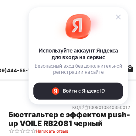
09)444-55-78
КОД:
1009010840350012
Бюстгальтер с эффектом push-
up VOILE RB2081 черный
Написать отзыв