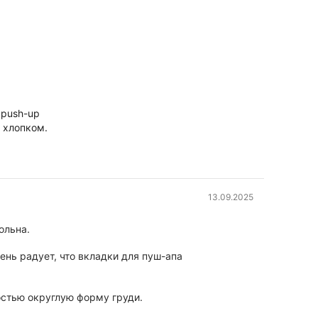
 push-up
 хлопком.
13.09.2025
ольна.
ень радует, что вкладки для пуш-апа
остью округлую форму груди.