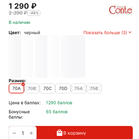
1 290
₽
2 390
₽
-46%
В наличии
Цвет:
черный
Показать больше (3)
Размер:
70A
70B
70C
70D
75A
75B
Цена в баллах:
1290 баллов
Бонусные
65 баллов
баллы:
+
−
В корзину