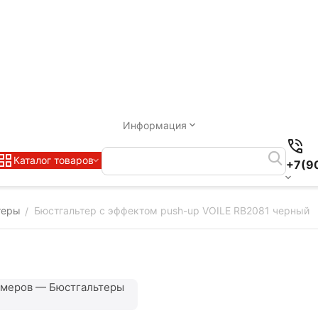
Информация
Каталог товаров
+7(9
теры
Бюстгальтер с эффектом push-up VOILE RB2081 черный
/
змеров — Бюстгальтеры