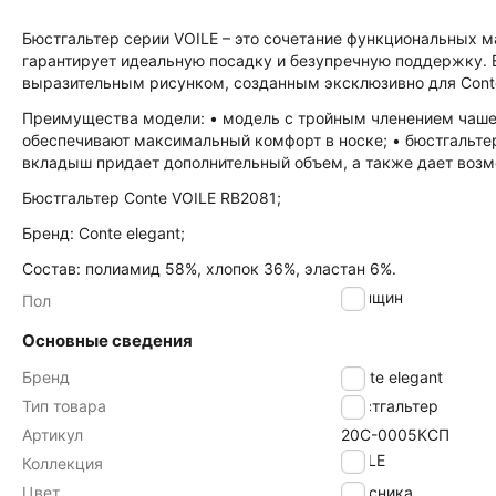
Бюстгальтер серии VOILE – это сочетание функциональных м
гарантирует идеальную посадку и безупречную поддержку.
выразительным рисунком, созданным эксклюзивно для Cont
Преимущества модели: • модель с тройным членением чашек
обеспечивают максимальный комфорт в носке; • бюстгальте
вкладыш придает дополнительный объем, а также дает возмо
Бюстгальтер Conte VOILE RB2081;
Бренд: Conte elegant;
Состав: полиамид 58%, хлопок 36%, эластан 6%.
женщин
Пол
Основные сведения
Бренд
Conte elegant
Тип товара
Бюстгальтер
Артикул
20С-0005КСП
VOILE
Коллекция
Цвет
брусника