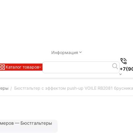
Информация
Каталог товаров
+7(9
теры
Бюстгальтер с эффектом push-up VOILE RB2081 брусник
/
змеров — Бюстгальтеры