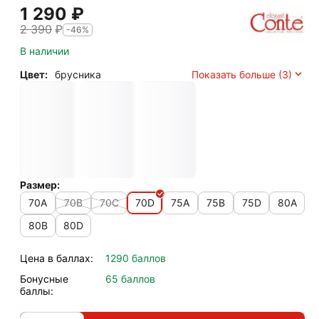
1 290
₽
2 390
₽
-46%
В наличии
Цвет:
брусника
Показать больше (3)
Размер:
70A
70B
70C
70D
75A
75B
75D
80A
80B
80D
Цена в баллах:
1290 баллов
Бонусные
65 баллов
баллы: