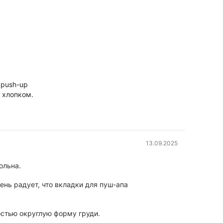
 push-up
 хлопком.
13.09.2025
ольна.
ень радует, что вкладки для пуш-апа
остью округлую форму груди.