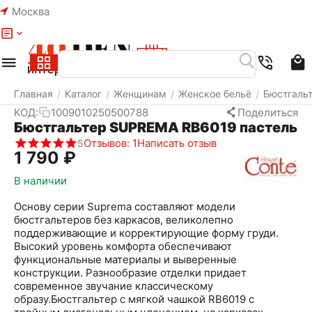
Москва
Меню
Найти
Корзина
Избранное
Аккаунт
Главная
Каталог
Женщинам
Женское бельё
Бюстгаль
/
/
/
/
КОД:
1009010250500788
Поделиться
Бюстгальтер SUPREMA RB6019 пастель
Отзывов: 1
Написать отзыв
5
1 790
₽
В наличии
Основу серии Suprema составляют модели
бюстгальтеров без каркасов, великолепно
поддерживающие и корректирующие форму груди.
Высокий уровень комфорта обеспечивают
функциональные материалы и выверенные
конструкции. Разнообразие отделки придает
современное звучание классическому
образу.Бюстгальтер с мягкой чашкой RB6019 с