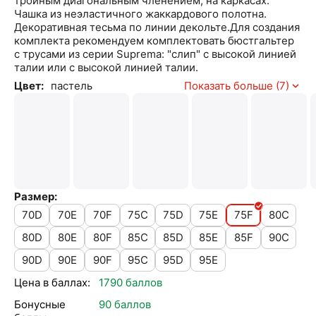
тройным диагональным членением, на каркасах.
Чашка из неэластичного жаккардового полотна.
Декоративная тесьма по линии декольте.Для создания
комплекта рекомендуем комплектовать бюстгальтер
с трусами из серии Suprema: "слип" с высокой линией
талии или с высокой линией талии.
Цвет:
пастель
Показать больше (7)
Размер:
70D
70E
70F
75C
75D
75E
75F
80C
80D
80E
80F
85C
85D
85E
85F
90C
90D
90E
90F
95C
95D
95E
Цена в баллах:
1790 баллов
Бонусные
90 баллов