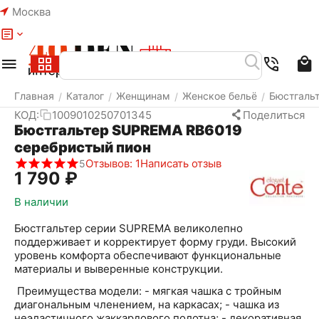
Москва
Меню
Найти
Корзина
Избранное
Аккаунт
Главная
Каталог
Женщинам
Женское бельё
Бюстгаль
/
/
/
/
КОД:
1009010250701345
Поделиться
Бюстгальтер SUPREMA RB6019
серебристый пион
Отзывов: 1
Написать отзыв
5
1 790
₽
В наличии
Бюстгальтер серии SUPREMA великолепно
поддерживает и корректирует форму груди. Высокий
уровень комфорта обеспечивают функциональные
материалы и выверенные конструкции.
Преимущества модели: - мягкая чашка с тройным
диагональным членением, на каркасах; - чашка из
неэластичного жаккардового полотна; - декоративная