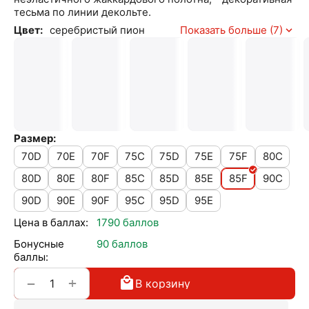
тесьма по линии декольте.
Цвет:
серебристый пион
Показать больше (7)
Размер:
70D
70E
70F
75C
75D
75E
75F
80C
80D
80E
80F
85C
85D
85E
85F
90C
90D
90E
90F
95C
95D
95E
Цена в баллах:
1790 баллов
Бонусные
90 баллов
баллы:
+
−
В корзину