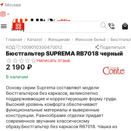
Москва
Меню
Найти
Корзина
Избранное
Аккаунт
Главная
Каталог
Женщинам
Женское бельё
Бюстгаль
/
/
/
/
КОД:
1009010300470012
Поделиться
Бюстгальтер SUPREMA RB7018 черный
Написать отзыв
2 190
₽
В наличии
Основу серии Suprema составляют модели
бюстгальтеров без каркасов, великолепно
поддерживающие и корректирующие форму груди.
Высокий уровень комфорта обеспечивают
функциональные материалы и выверенные
конструкции. Разнообразие отделки придает
современное звучание классическому
образу.Бюстгальтер без каркасов RB7018. Чашка из