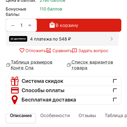
Цена в баллах:
2190 баллов
Бонусные
110 баллов
баллы:
+
−
В корзину
4 платежа по
548
₽
Отложить
Сравнить
Задать вопрос
Таблица размеров
Список вариантов
Конте Спа
товара
Система скидок
Способы оплаты
Бесплатная доставка
Описание
Особенности
Отзывы
Таблица 