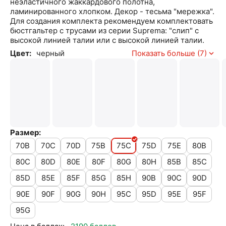
неэластичного жаккардового полотна,
ламинированного хлопком. Декор - тесьма "мережка".
Для создания комплекта рекомендуем комплектовать
бюстгальтер с трусами из серии Suprema: "слип" с
высокой линией талии или с высокой линией талии.
Цвет:
черный
Показать больше (7)
Размер:
70B
70C
70D
75B
75C
75D
75E
80B
80C
80D
80E
80F
80G
80H
85B
85C
85D
85E
85F
85G
85H
90B
90C
90D
90E
90F
90G
90H
95C
95D
95E
95F
95G